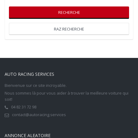
RECHERCHE
RAZ RECHERCHE
AUTO RACING SERVICES
Bienvenue sur ce site incroyable.
Nous sommes là pour vous aider à trouver la meilleure voiture qui
soit!
04 82 31 72 98
contact@autoracing.services
ANNONCE ALEATOIRE